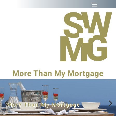
More Than My Mortgage
More Than My Mortgage